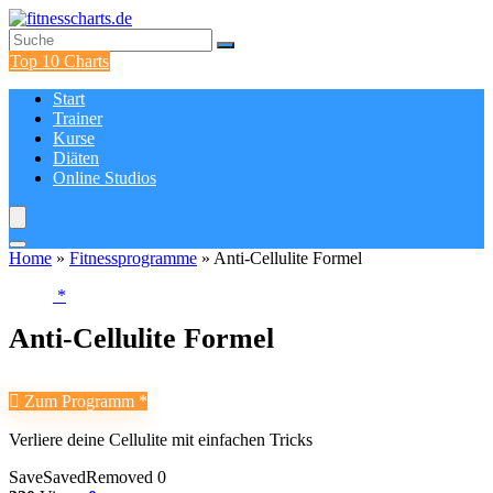
Top 10 Charts
Start
Trainer
Kurse
Diäten
Online Studios
Home
»
Fitnessprogramme
»
Anti-Cellulite Formel
Anti-Cellulite Formel
Zum Programm
Verliere deine Cellulite mit einfachen Tricks
Save
Saved
Removed
0