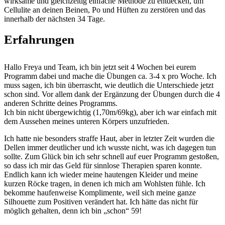
wirksame und gleichzeitig einfache Methode zu entdecken, um
Cellulite an deinen Beinen, Po und Hüften zu zerstören und das
innerhalb der nächsten 34 Tage.
Erfahrungen
Hallo Freya und Team, ich bin jetzt seit 4 Wochen bei eurem
Programm dabei und mache die Übungen ca. 3-4 x pro Woche. Ich
muss sagen, ich bin überrascht, wie deutlich die Unterschiede jetzt
schon sind. Vor allem dank der Ergänzung der Übungen durch die 4
anderen Schritte deines Programms.
Ich bin nicht übergewichtig (1,70m/69kg), aber ich war einfach mit
dem Aussehen meines unteren Körpers unzufrieden.
Ich hatte nie besonders straffe Haut, aber in letzter Zeit wurden die
Dellen immer deutlicher und ich wusste nicht, was ich dagegen tun
sollte. Zum Glück bin ich sehr schnell auf euer Programm gestoßen,
so dass ich mir das Geld für sinnlose Therapien sparen konnte.
Endlich kann ich wieder meine hautengen Kleider und meine
kurzen Röcke tragen, in denen ich mich am Wohlsten fühle. Ich
bekomme haufenweise Komplimente, weil sich meine ganze
Silhouette zum Positiven verändert hat. Ich hätte das nicht für
möglich gehalten, denn ich bin „schon“ 59!