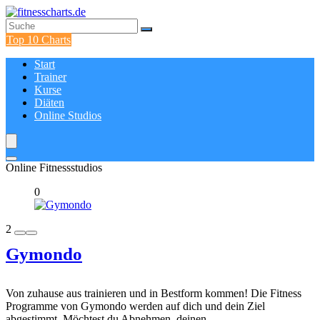
Top 10 Charts
Start
Trainer
Kurse
Diäten
Online Studios
Online Fitnessstudios
0
2
Gymondo
Von zuhause aus trainieren und in Bestform kommen! Die Fitness
Programme von Gymondo werden auf dich und dein Ziel
abgestimmt. Möchtest du Abnehmen, deinen ...